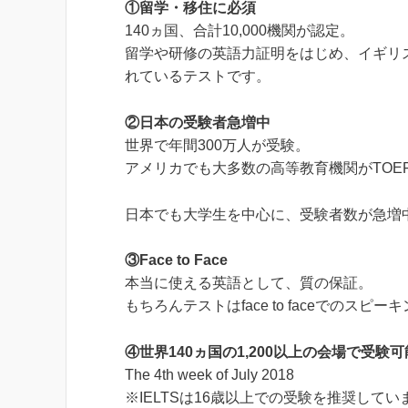
①留学・移住に必須
140ヵ国、合計10,000機関が認定。
留学や研修の英語力証明をはじめ、イギリ
れているテストです。
②日本の受験者急増中
世界で年間300万人が受験。
アメリカでも大多数の高等教育機関がTOE
日本でも大学生を中心に、受験者数が急増
③Face to Face
本当に使える英語として、質の保証。
もちろんテストはface to faceでの
④世界140ヵ国の1,200以上の会場で受験可
The 4th week of July 2018
※IELTSは16歳以上での受験を推奨してい