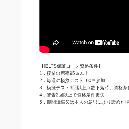
【IELTS保証コース資格条件】
1．授業出席率95％以上
2．毎週の模擬テスト100％参加
3．模擬テスト3回以上点数下落時、資格条
4．警告2回以上で資格条件喪失
5．期間短縮又は本人の意思により諦めた