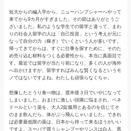
短大からの編入学から、ニューハンプシャーへやって
来てから9カ月がすぎました。その節はありがとうご
ざいました。私のような学生での留学と違って、まわ
りの社会人留学の人は「自己投資」という考えが元に
なって自分の力（稼ぎ）でいくという人が多いです。
帰ってきてからは、すぐに仕事を探すために、そのた
め売り込む材料をつくる必要性から、本当に真面目で
す。最近では留学が当たり前になり、多くの人が海外
へ出かけますが、留学すればみんな賢くなるというモ
ノではないですよね。わたしも頑張らなくちゃ。
想像したとうり食べ物は、渡米後３日でいやになって
しまいました。おまけに激しい頭痛に悩まされ、ペネ
ドールという薬を、大人2錠服用とあるのを信じてそ
のまま飲んだら、体がぶっ飛んじゃいました。できれ
ば必要最低限の薬は、日本から持って来るほうがいい
ですよ。スーパで買うシャンプーやリンスは白人、黒