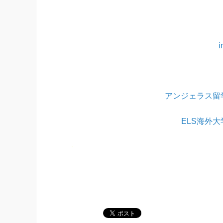
i
アンジェラス留
ELS海外
・