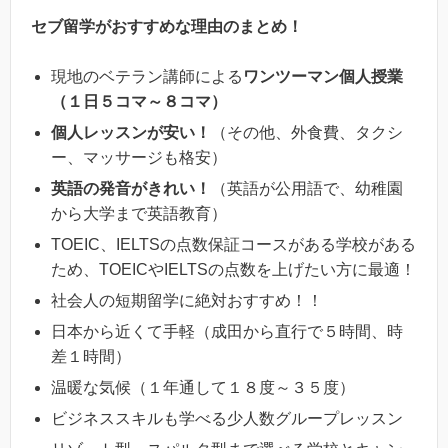
セブ留学がおすすめな理由のまとめ！
現地のベテラン講師による
ワンツーマン個人授業
（１日５コマ～８コマ）
個人レッスンが安い！
（その他、外食費、タクシ
ー、マッサージも格安）
英語の発音がきれい！
（英語が公用語で、幼稚園
から大学まで英語教育）
TOEIC、IELTSの点数保証コースがある学校がある
ため、TOEICやIELTSの点数を上げたい方に最適！
社会人の短期留学に絶対おすすめ！！
日本から近くて手軽（成田から直行で５時間、時
差１時間）
温暖な気候（１年通して１８度～３５度）
ビジネススキルも学べる少人数グループレッスン