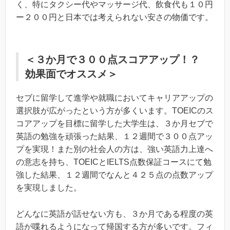
く、特にタクシー代やマッサージ代、飲食代も１０円
ー２００円と日本では考えられない安さの物価です。
＜３か月で３００点スコアアップ！？
効果面でオススメ＞
セブに留学して進学や就職においてキャリアアップの
選択肢が広がったという方が多くいます。TOEICのス
コアアップを目標に留学した大学生は、３か月セブで
英語の勉強を頑張った結果、１２週間で３００点アッ
プを実現！また別の社会人の方は、強い英語力上達へ
の意志を持ち、TOEICとIELTS点数保証コースにて勉
強した結果、１２週間でなんと４２５点の点数アップ
を実現しました。
どんなに英語が話せない方も、３か月である程度の英
語が喋れるようになって帰国する方が多いです。フィ