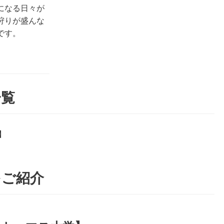
になる日々が
狩りが盛んな
です。
一覧
】
をご紹介