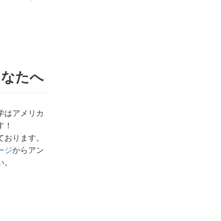
あなたへ
学はアメリカ
す！
ております。
ージ
からアン
い。