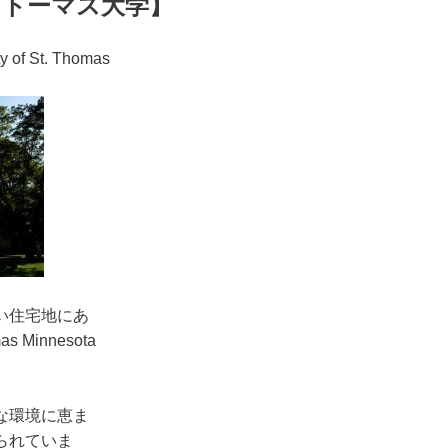
トトーマス大学】
y of St. Thomas
い住宅地にあ
s Minnesota
な環境に恵ま
られていま