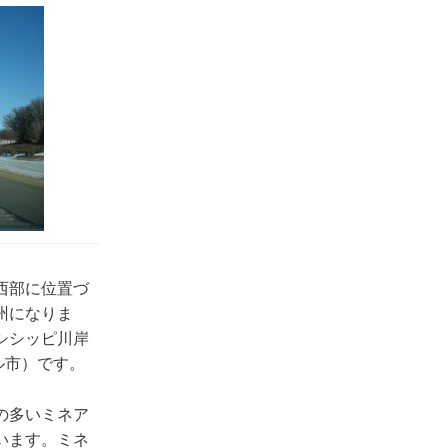
西部に位置づ
州になりま
シシッピ川岸
ール市）です。
の多いミネア
います。ミネ