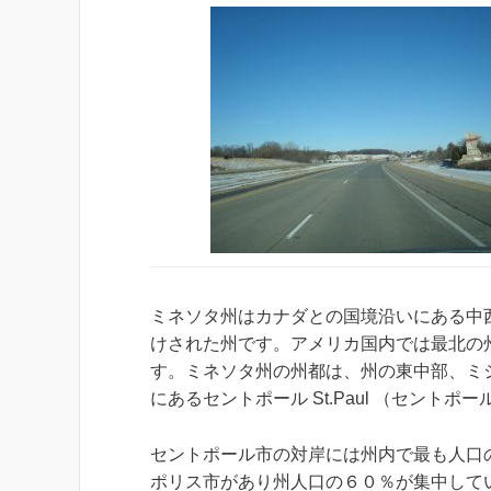
ミネソタ州はカナダとの国境沿いにある中
けされた州です。アメリカ国内では最北の
す。ミネソタ州の州都は、州の東中部、ミ
にあるセントポール St.Paul （セントポ
セントポール市の対岸には州内で最も人口
ポリス市があり州人口の６０％が集中して