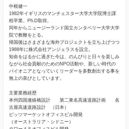
中根健一
1982年イギリスのマンチェスター大学大学院博士課
程卒業、Ph.D取得。
同年からニュージーランド国立カンタベリー大学大学
院で教鞭をとる。
帰国後はさまざまな海外プロジェクトを立ち上げつつ
1988年に株式会社アンジェラスを設立。
知命をはるかに過ぎた今は、のんびりと日々を楽しみ
ながら社会貢献のためのNPO活動や、新しい時代の
パイオニアとなっていくリーダーを多数創出する事を
無上の喜びとしています。
主要業務経歴
本州四国連絡橋設計 第二東名高速道路計画 名
古屋高速道路設計 （日本）
ピッツマーケットオフィスビル開発
（オーストラリア・シドニー）
タワー４５オフィスビル開発