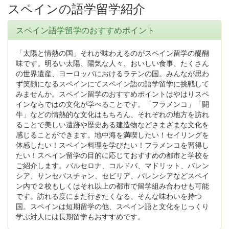
スペインの語学留学紹介
スペイン語学留学のおすすめポイント
「太陽と情熱の国」それが味わえるのがスペイン留学の醍醐
味です。明るい太陽、陽気な人々、おいしい食事、たくさん
の世界遺産、ヨーロッパにおけるラテンの国。みんなが思わ
ず笑顔になるスペインにてスペイン語の語学留学に挑戦して
みませんか。スペイン留学のおすすめポイントはやはりスペ
インならではの文化が学べることです。「フラメンコ」「闘
牛」などの情熱的な文化はもちろん、それぞれの地方を訪れ
ることで美しい遺跡や歴史ある建造物などさまざまな文化を
感じることができます。地中海を満喫したい！セイリングを
体感したい！スペイン料理を学びたい！フラメンコを習得し
たい！スペイン留学の目的に応じておすすめの都市と学校を
ご紹介します。バルセロナ、コルドバ、マドリット、バレン
シア、サンセバスチャン、セビリア、バレンシアなどスペイ
ン内で２校もしくはそれ以上の都市で留学組み合わせも可能
です。訪れる度にまた行きたくなる、そんな味わいを持つ
国。スペインは短期留学の他、スペイン語と文化をじっくり
学ぶ対人には長期留学もおすすめです。