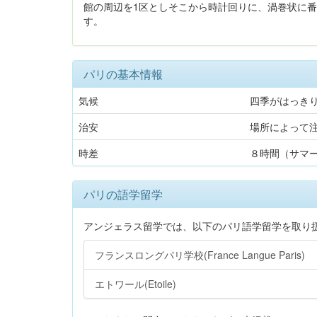
館の周辺を1区としそこから時計回りに、渦巻状に
す。
パリの基本情報
気候
四季がはっき
治安
場所によって
時差
８時間（サマ
パリの語学留学
アンジェラス留学では、以下のパリ語学留学を取り
フランスロングパリ学校(France Langue Paris)
エトワール(Etoile)