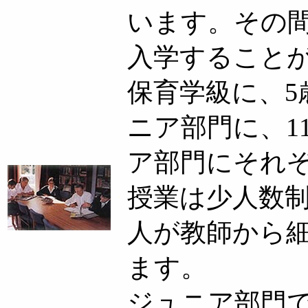
います。その
入学すること
保育学級に、5
ニア部門に、1
ア部門にそれ
授業は少人数
・
人が教師から
ます。
ジュニア部門