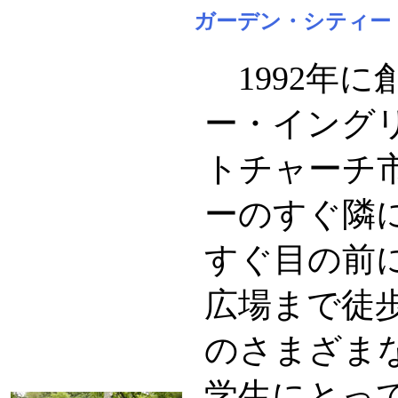
ガーデン・シティー
1992年
ー・イング
トチャーチ
ーのすぐ隣
すぐ目の前
広場まで徒
のさまざま
学生にとっ