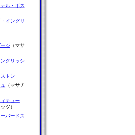
ョナル・ボス
ブ・イングリ
ゲージ
（マサ
イングリッシ
ボストン
シュ
（マサチ
ティテュー
セッツ）
ハーバードス
）