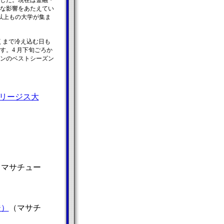
した。現在は金融・
な影響をあたえてい
以上もの大学が集ま
くまで冷え込む日も
。4 月下旬ごろか
ンのベストシーズン
（リージス大
（マサチュー
）
ジ）
（マサチ