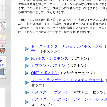
が、沿岸の大規模な埋め立てによって市街地がいちじるしく拡大しま
保険業や教育を通じて、ニューイングランドのみならず全国的に大き
ます。このボストンには、世界から観光客が集まってきますが、 50 
る学問の都市として一面もあります。
ボストンの緯度は札幌と同じぐらいなので、冬はマイナス 20℃ 近
あり、川や湖は凍ります。冬場は、午後３時半ごろに日が暮れ始めます
らは春めいてきます。あっという間に初夏のようになります。ボスト
は、 5 月から 9 月にかけてですが、特に 6 月は快適です。
トーク・インターナショナル / ボストン校
学）
（ボストン）
FLSボストンコモンズ
（ボストン）
カプラン・ボストン
（ボストン）
OISE・ボストン
（マサチューセッツ）
ソロー・ランゲージ・インスティテュート
セッツ）
アスペクト・ボストン
（マサチューセッツ
アスペクト（ボストン・ディーン・カレッ
ューセッツ）